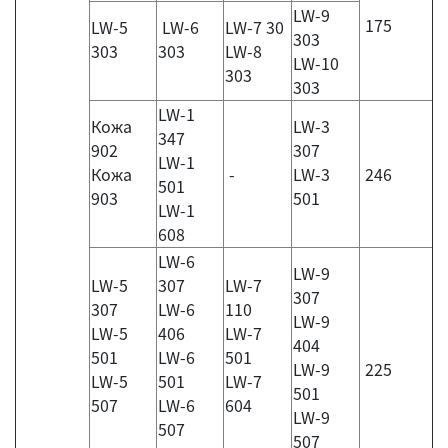
LW-9
175
LW-5
LW-6
LW-7 30
303
303
303
LW-8
LW-10
303
303
LW-1
Кожа
LW-3
347
902
307
LW-1
Кожа
-
LW-3
246
501
903
501
LW-1
608
LW-6
LW-9
LW-5
307
LW-7
307
307
LW-6
110
LW-9
LW-5
406
LW-7
404
501
LW-6
501
LW-9
225
LW-5
501
LW-7
501
507
LW-6
604
LW-9
507
507