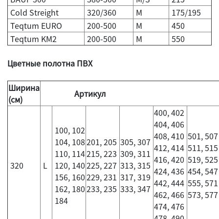
Cold Streight
320/360
M
175/195
Teqtum EURO
200-500
M
450
Teqtum KM2
200-500
M
550
Цветные полотна ПВХ
Ширина
Артикул
(см)
400, 402
404, 406
100, 102
408, 410
501, 507
104, 108
201, 205
305, 307
412, 414
511, 515
110, 114
215, 223
309, 311
416, 420
519, 525
320
L
120, 140
225, 227
313, 315
424, 436
454, 547
156, 160
229, 231
317, 319
442, 444
555, 571
162, 180
233, 235
333, 347
462, 466
573, 577
184
474, 476
478, 490