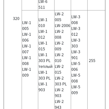
LW-6
511
LW-2
LW-3
320
LW-1
005
LW-1
008
010
LW-2006
005
LW-3
LW-1
LW-2
LW-1
012
012
008
006
LW-3
LW-1
LW-2
LW-1
303
015
009
007
LW-3
LW-1
LW-2
LW-1
901
303 PL
010
255
008
LW-5
теплый
LW-2
LW-1
006
LW-1
015
009
LW-5
303 PL
LW-2
008
LW-1
303 PL
LW-5
903
LW-2
009
903
LW-2
943