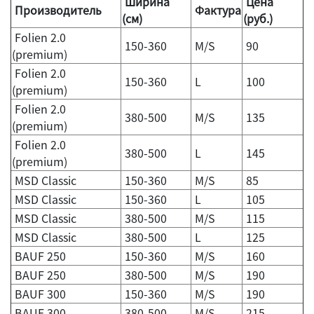
Ширина
Цена
Производитель
Фактура
(см)
(руб.)
Folien 2.0
150-360
M/S
90
(premium)
Folien 2.0
150-360
L
100
(premium)
Folien 2.0
380-500
M/S
135
(premium)
Folien 2.0
380-500
L
145
(premium)
MSD Classic
150-360
M/S
85
MSD Classic
150-360
L
105
MSD Classic
380-500
M/S
115
MSD Classic
380-500
L
125
BAUF 250
150-360
M/S
160
BAUF 250
380-500
M/S
190
BAUF 300
150-360
M/S
190
BAUF 300
380-500
M/S
215