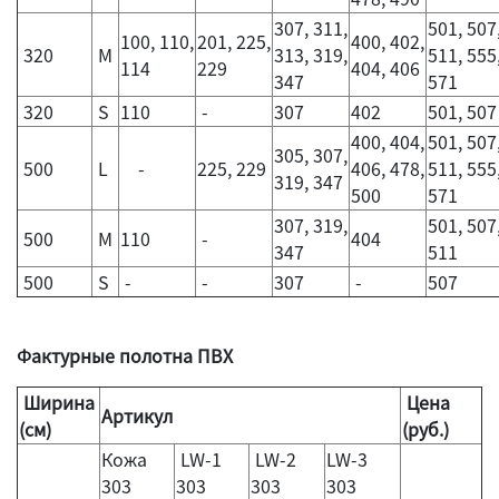
307, 311,
501, 507
100, 110,
201, 225,
400, 402,
320
M
313, 319,
511, 555
114
229
404, 406
347
571
320
S
110
-
307
402
501, 507
400, 404,
501, 507
305, 307,
500
L
-
225, 229
406, 478,
511, 555
319, 347
500
571
307, 319,
501, 507
500
M
110
-
404
347
511
500
S
-
-
307
-
507
Фактурные полотна ПВХ
Ширина
Цена
Артикул
(см)
(руб.)
Кожа
LW-1
LW-2
LW-3
303
303
303
303