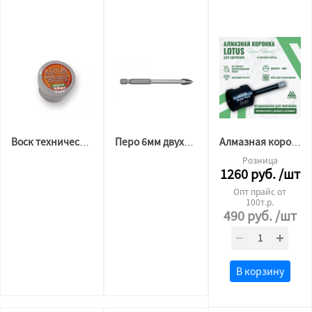
Воск технический для алмазной коронки Лотус
Перо 6мм двухгранное "Bohrer" по плитке
Алмазная коронка для керамогранита "Лотус" 6мм
Розница
1260
руб.
/шт
Опт прайс от
100т.р.
490
руб.
/шт
В корзину