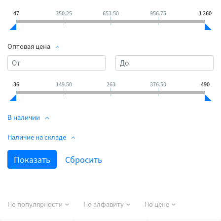
47
350.25
653.50
956.75
1 260
Оптовая цена
36
149.50
263
376.50
490
В наличии
Наличие на складе
По популярности
По алфавиту
По цене