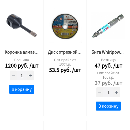
Коронка алмазная 6 мм Hilberg Super
Диск отрезной по металлу 125*1.2*22 круг
Бита Whirlpower PH 2x50мм
Розница
Опт прайс от
Розница
1200
руб.
/шт
100т.р.
47
руб.
/шт
53.5
руб.
/шт
Опт прайс от
100т.р.
37
руб.
/шт
В корзину
В корзину