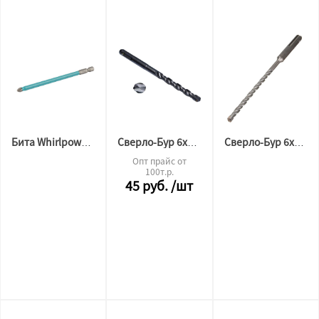
Бита Whirlpower PH 2x127мм
Сверло-Бур 6х110 черный
Сверло-Бур 6х160
Опт прайс от
100т.р.
45
руб.
/шт