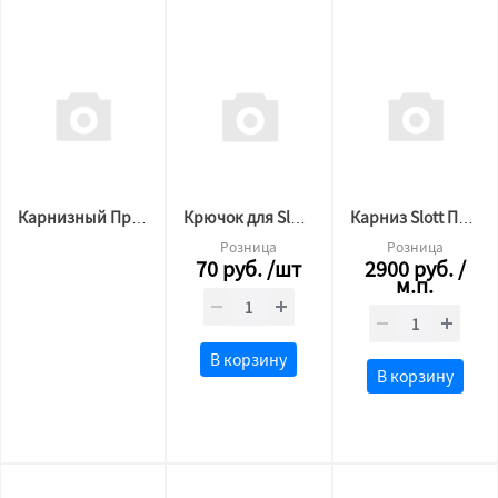
Карнизный Профиль SLOTT MOTION 3м.п черный
Крючок для Slott Парсек белый
Карниз Slott Парсек белый
Розница
Розница
70
руб.
/шт
2900
руб.
/
м.п.
В корзину
В корзину