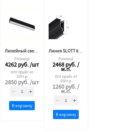
Линейный светильник SLOTT L61 см КОРПУС черный
Линия SLOTT 80 черная
Розница
Розница
4262
руб.
/шт
2468
руб.
/
м.п.
Опт прайс от
100т.р.
Опт прайс от
2850
руб.
/шт
100т.р.
1260
руб.
/
м.п.
В корзину
В корзину