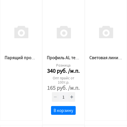
Парящий профиль для натяжных потолков SLOTT VILLAR Kit 2.0 черный
Профиль AL теневой стеновой 2,0м черный
Световая линия SLOTT CANYON черная
Розница
340
руб.
/м.п.
Опт прайс от
100т.р.
165
руб.
/м.п.
В корзину