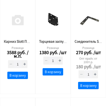
Карниз Slott Парсек черный
Торцевая заглушка для магнитного трека (SLOTT, и другие)
Соединитель SLOTT угловой плоский
Розница
Розница
Розница
3588
руб.
/
1380
руб.
/шт
270
руб.
/шт
м.п.
Опт прайс от
100т.р.
180
руб.
/шт
В корзину
В корзину
В корзину