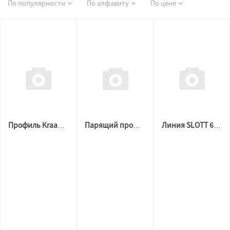
По популярности
По алфавиту
По цене
Профиль Kraab AirKRAAB 2.0 стеновой вентиляционный, теневой, чёрный (2м)
Парящий профиль для натяжных потолков SLOTT VILLAR mini 2.0 черный
Линия SLOTT 60 черная