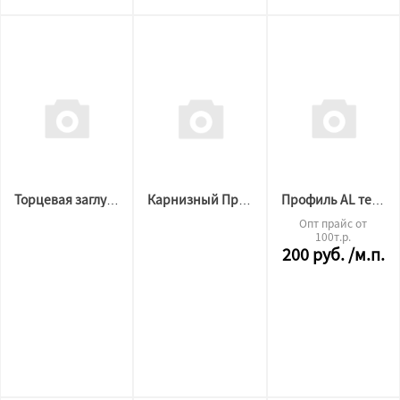
Торцевая заглушка SLOTT LINE черная
Карнизный Профиль SLOTT MOTION 2 м.п белый
Профиль AL теневой стеновой 2,0м черный ( надпись)
Опт прайс от
100т.р.
200
руб.
/м.п.