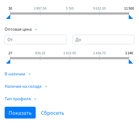
30
2 897.50
5 765
8 632.50
11 500
Оптовая цена
27
830.25
1 633.50
2 436.75
3 240
В наличии
Наличие на складе
Тип профиля