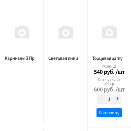
Карнизный Профиль SLOTT MOTION 2 м.п черный
Световая линия SLOTT LINE черная (со вставкой в комплекте)
Торцевая заглушка для SLOTT INTRUDER 1ф.вид.фикс. черная
Розница
540
руб.
/шт
Опт прайс от
100т.р.
600
руб.
/шт
В корзину